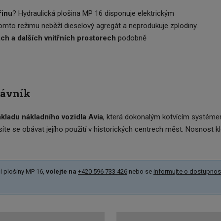
řinu
? Hydraulická plošina MP 16 disponuje elektrickým
omto režimu neběží dieselový agregát a neprodukuje zplodiny.
ch a dalších vnitřních prostorech
podobně
rávník
kladu nákladního vozidla Avia
, která dokonalým kotvícím systéme
íte se obávat jejího použití v historických centrech měst. Nosnost
ní plošiny MP 16,
volejte na
+420 596 733 426
nebo se
informujte o dostupnos