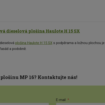
á dieselová plošina Haulote H 15 SX
dieselová
plošina Haulote H 15 SX
s podpěrama a ložnou plochou je
fasád a podobně.
 plošinu MP 16? Kontaktujte nás!
E-mail
*