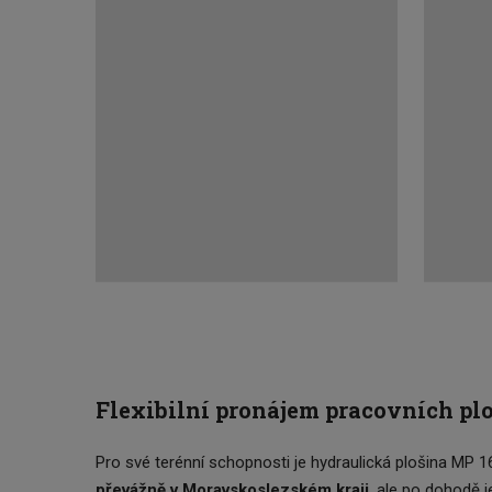
Flexibilní pronájem pracovních pl
Pro své terénní schopnosti je hydraulická plošina MP 16
převážně v Moravskoslezském kraji
, ale po dohodě 