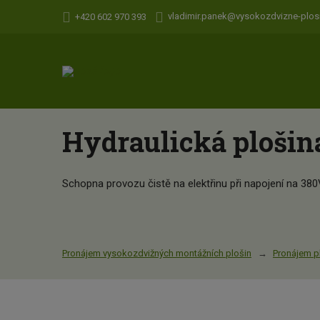
vladimir.panek@vysokozdvizne-plosi
+420 602 970 393
Hydraulická plošin
Schopna provozu čistě na elektřinu při napojení na 380
Pronájem vysokozdvižných montážních plošin
Pronájem p