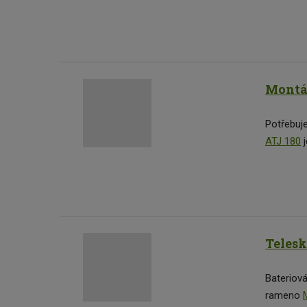
Montáž
Potřebuje
ATJ 180
j
Telesk
Bateriová
rameno