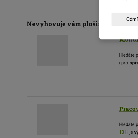
Odmí
Nevyhovuje vám plošina MP 16? Pro
Montá
Hledáte 
i pro
opr
Pracov
Hledáte p
13 H
je
vý