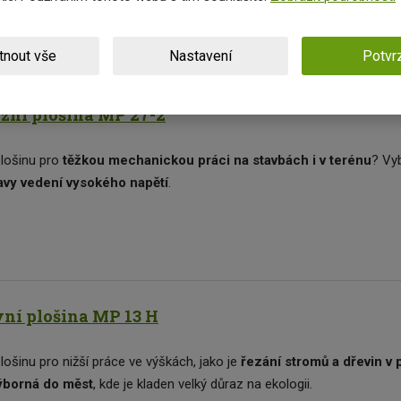
tnout vše
Nastavení
Potvrz
najměte si jinou!
žní plošina MP 27-2
plošinu pro
těžkou mechanickou práci na stavbách i v terénu
? Vy
avy vedení vysokého napětí
.
ní plošina MP 13 H
lošinu pro nižší práce ve výškách, jako je
řezání stromů a dřevin v
borná do měst
, kde je kladen velký důraz na ekologii.