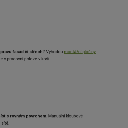
pravu fasád či střech
? Výhodou
montážní plošiny
ste v pracovní poloze v koši.
 míst s rovným povrchem
. Manuální kloubové
sítě.