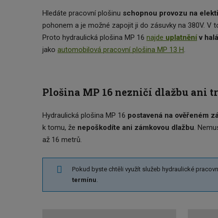
Hledáte pracovní plošinu
schopnou provozu na elekt
pohonem a je možné zapojit ji do zásuvky na 380V. V t
Proto hydraulická plošina MP 16
najde
uplatnění
v halá
jako
automobilová pracovní plošina MP 13 H
.
Plošina MP 16 nezničí dlažbu ani t
Hydraulická plošina MP 16
postavená na ověřeném zá
k tomu, že
nepoškodíte ani zámkovou dlažbu
. Nemus
až 16 metrů.
Pokud byste chtěli využít služeb hydraulické pracov
termínu
.