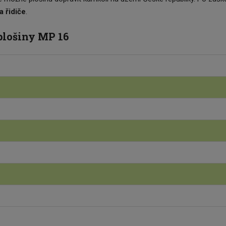
a řidiče
.
plošiny MP 16