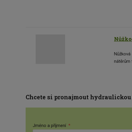
Nůžkov
Nůžková 
nátěrům 
Chcete si pronajmout hydraulickou
Jméno a příjmení
*