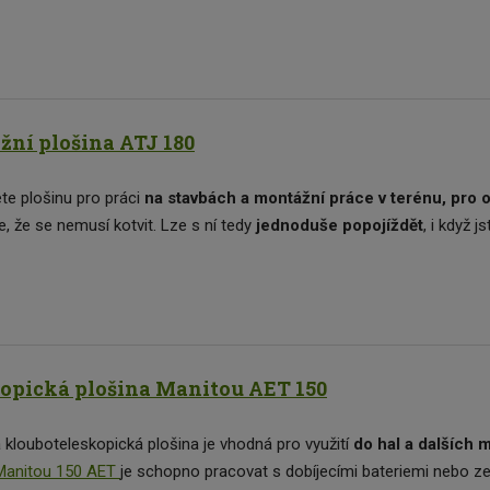
ní plošina ATJ 180
te plošinu pro práci
na stavbách a montážní práce v terénu, pro o
e, že se nemusí kotvit. Lze s ní tedy
jednoduše popojíždět
, i když j
opická plošina Manitou AET 150
 klouboteleskopická plošina je vhodná pro využití
do hal a dalších
Manitou 150 AET
je schopno pracovat s dobíjecími bateriemi nebo ze 