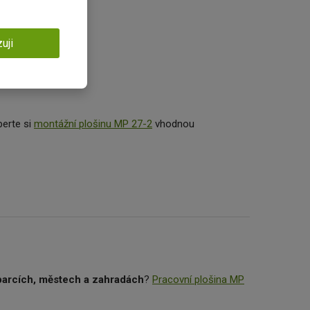
uji
berte si
montážní plošinu MP 27-2
vhodnou
 parcích, městech a zahradách
?
Pracovní plošina MP