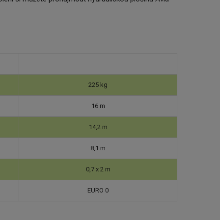
225 kg
16 m
14,2 m
8,1 m
0,7 x 2 m
EURO 0