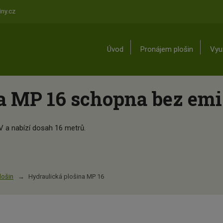
ny.cz
Úvod
Pronájem plošin
Využ
a MP 16 schopna bez em
V a nabízí dosah 16 metrů.
lošin
Hydraulická plošina MP 16