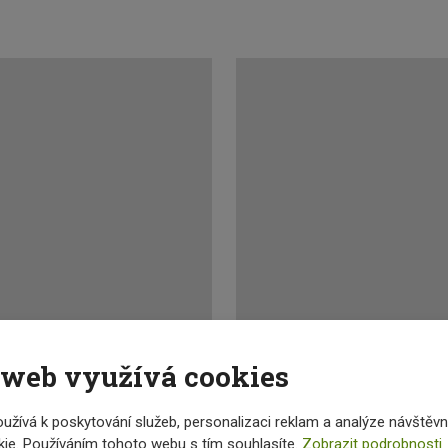
 web využívá cookies
iny MP 16
Hydraulická
užívá k poskytování služeb, personalizaci reklam a analýze návštěvn
ie. Používáním tohoto webu s tím souhlasíte.
Zobrazit podrobnosti