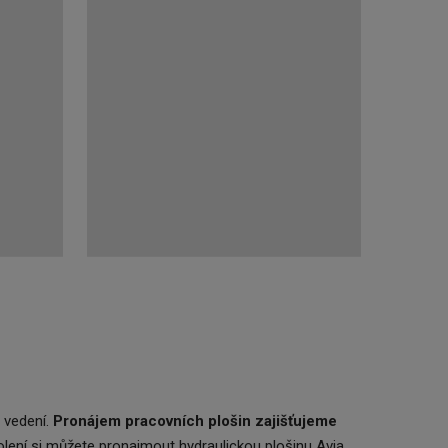
 vedení.
Pronájem pracovních plošin zajišťujeme
olení si můžete pronajmout hydraulickou plošinu Avia