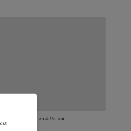
 plošina MP 16 s dosahem až 16 metrů
osti