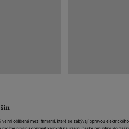
ošin
 velmi oblíbená mezi firmami, které se zabývají opravou elektrického
je možné plošinu dopravit kamkoli na území České republiky. Po zašk