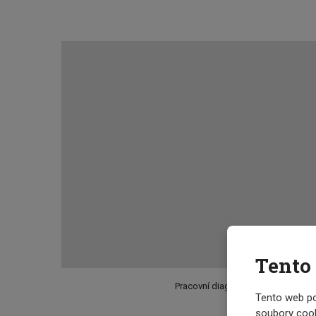
Tento
Pracovní diagram hydraulické ploš
Tento web po
soubory cook