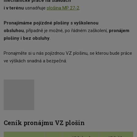
mechanické práce na stavbách
i v terénu
usnadňuje
plošina MP 27-2
.
Pronajímáme pojízdné plošiny s vyškolenou
obsluhou
, případně je možné, po řádném zaškolení,
pronájem
plošiny i bez obsluhy
.
Pronajměte si u nás pojízdnou VZ plošinu, se kterou bude práce
ve výškách snadná a bezpečná.
Ceník pronájmu VZ plošin