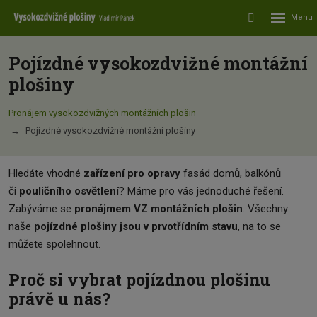
Rozbalení
Vyhledávání
menu
Pojízdné vysokozdvižné montážní
plošiny
Pronájem vysokozdvižných montážních plošin
Pojízdné vysokozdvižné montážní plošiny
Hledáte vhodné
zařízení pro opravy
fasád domů, balkónů
či
pouličního osvětlení
? Máme pro vás jednoduché řešení.
Zabýváme se
pronájmem VZ montážních plošin
. Všechny
naše
pojízdné plošiny jsou v prvotřídním stavu
, na to se
můžete spolehnout.
Proč si vybrat pojízdnou plošinu
právě u nás?