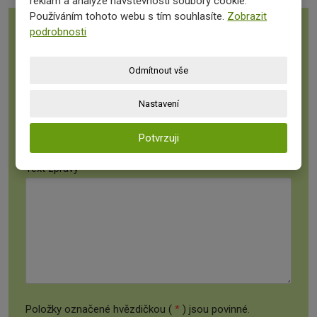
reklam a analýze návštěvnosti soubory cookie.
Používáním tohoto webu s tím souhlasíte.
Zobrazit
podrobnosti
Jméno a příjmení
*
Odmítnout vše
E-mail
*
Nastavení
Potvrzuji
Text zprávy
*
Položky označené hvězdičkou (
*
) jsou povinné.