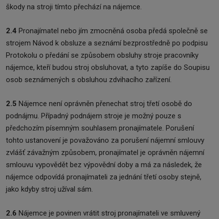
škody na stroji tímto přechází na nájemce.
2.4
Pronajímatel nebo jím zmocněná osoba předá společně se
strojem Návod k obsluze a seznámí bezprostředně po podpisu
Protokolu o předání se způsobem obsluhy stroje pracovníky
nájemce, kteří budou stroj obsluhovat, a tyto zapíše do Soupisu
osob seznámených s obsluhou zdvihacího zařízení.
2.5
Nájemce není oprávněn přenechat stroj třetí osobě do
podnájmu. Případný podnájem stroje je možný pouze s
předchozím písemným souhlasem pronajímatele. Porušení
tohto ustanovení je považováno za porušení nájemní smlouvy
zvlášť závažným způsobem, pronajímatel je oprávněn nájemní
smlouvu vypovědět bez výpovědní doby a má za následek, že
nájemce odpovídá pronajímateli za jednání třetí osoby stejně,
jako kdyby stroj užíval sám.
2.6
Nájemce je povinen vrátit stroj pronajímateli ve smluvený