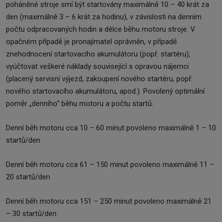
poháněné stroje smí být startovány maximálně 10 – 40 krát za
den (maximálně 3 – 6 krát za hodinu), v závislosti na denním
počtu odpracovaných hodin a délce běhu motoru stroje. V
opačném případě je pronajímatel oprávněn, v případě
znehodnocení startovacího akumulátoru (popř. startéru),
vyúčtovat veškeré náklady související s opravou nájemci
(placený servisní výjezd, zakoupení nového startéru, popř.
nového startovacího akumulátoru, apod.). Povolený optimální
poměr „denního“ běhu motoru a počtu startů:
Denní běh motoru cca 10 – 60 minut povoleno maximálně 1 – 10
startů/den
Denní běh motoru cca 61 – 150 minut povoleno maximálně 11 –
20 startů/den
Denní běh motoru cca 151 – 250 minut povoleno maximálně 21
– 30 startů/den