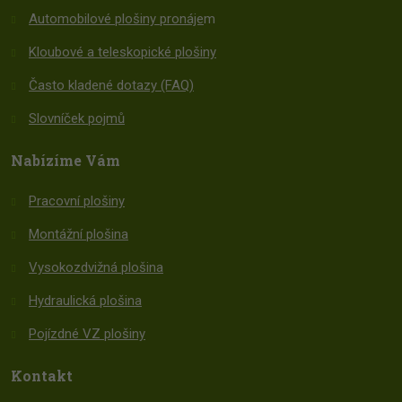
Automobilové plošiny pronáje
m
Kloubové a teleskopické plošiny
Často kladené dotazy (FAQ)
Slovníček pojmů
Nabízíme Vám
Pracovní plošiny
Montážní plošina
Vysokozdvižná plošina
Hydraulická plošina
Pojízdné VZ plošiny
Kontakt