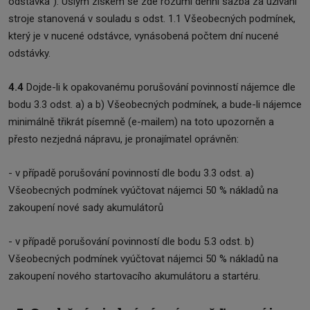
odstávka“). Ušlým ziskem se zde rozumí denní sazba za užívání
stroje stanovená v souladu s odst. 1.1 Všeobecných podmínek,
který je v nucené odstávce, vynásobená počtem dní nucené
odstávky.
4.4
Dojde-li k opakovanému porušování povinností nájemce dle
bodu 3.3 odst. a) a b) Všeobecných podmínek, a bude-li nájemce
minimálně třikrát písemně (e-mailem) na toto upozorněn a
přesto nezjedná nápravu, je pronajímatel oprávněn:
- v případě porušování povinností dle bodu 3.3 odst. a)
Všeobecných podmínek vyúčtovat nájemci 50 % nákladů na
zakoupení nové sady akumulátorů
- v případě porušování povinností dle bodu 5.3 odst. b)
Všeobecných podmínek vyúčtovat nájemci 50 % nákladů na
zakoupení nového startovacího akumulátoru a startéru.