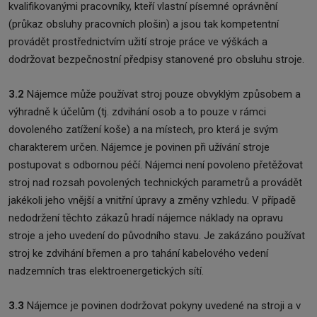
kvalifikovanými pracovníky, kteří vlastní písemné oprávnění
(průkaz obsluhy pracovních plošin) a jsou tak kompetentní
provádět prostřednictvím užití stroje práce ve výškách a
dodržovat bezpečnostní předpisy stanovené pro obsluhu stroje.
3.2
Nájemce může používat stroj pouze obvyklým způsobem a
výhradně k účelům (tj. zdvihání osob a to pouze v rámci
dovoleného zatížení koše) a na místech, pro která je svým
charakterem určen. Nájemce je povinen při užívání stroje
postupovat s odbornou péčí. Nájemci není povoleno přetěžovat
stroj nad rozsah povolených technických parametrů a provádět
jakékoli jeho vnější a vnitřní úpravy a změny vzhledu. V případě
nedodržení těchto zákazů hradí nájemce náklady na opravu
stroje a jeho uvedení do původního stavu. Je zakázáno používat
stroj ke zdvihání břemen a pro tahání kabelového vedení
nadzemních tras elektroenergetických sítí.
3.3
Nájemce je povinen dodržovat pokyny uvedené na stroji a v