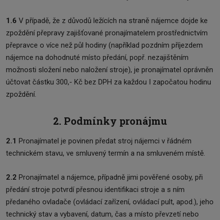
1.6
V případě, že z důvodů ležících na straně nájemce dojde ke
zpoždění přepravy zajišťované pronajímatelem prostřednictvím
přepravce o více než půl hodiny (například pozdním příjezdem
nájemce na dohodnuté místo předání, popř. nezajištěním
možnosti složení nebo naložení stroje), je pronajímatel oprávněn
účtovat částku 300,- Kč bez DPH za každou I započatou hodinu
zpoždění.
2. Podmínky pronájmu
2.1
Pronajímatel je povinen předat stroj nájemci v řádném
technickém stavu, ve smluvený termín a na smluveném místě.
2.2
Pronajímatel a nájemce, případně jimi pověřené osoby, při
předání stroje potvrdí přesnou identifikaci stroje a s ním
předaného ovladače (ovládací zařízení, ovládací pult, apod.), jeho
technický stav a vybavení, datum, čas a místo převzetí nebo