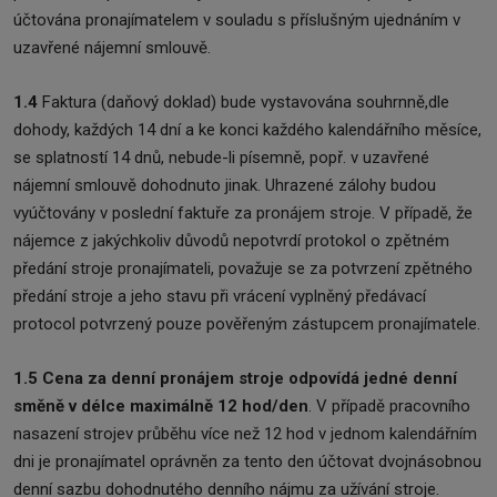
účtována pronajímatelem v souladu s příslušným ujednáním v
uzavřené nájemní smlouvě.
1.4
Faktura (daňový doklad) bude vystavována souhrnně,dle
dohody, každých 14 dní a ke konci každého kalendářního měsíce,
se splatností 14 dnů, nebude-li písemně, popř. v uzavřené
nájemní smlouvě dohodnuto jinak. Uhrazené zálohy budou
vyúčtovány v poslední faktuře za pronájem stroje. V případě, že
nájemce z jakýchkoliv důvodů nepotvrdí protokol o zpětném
předání stroje pronajímateli, považuje se za potvrzení zpětného
předání stroje a jeho stavu při vrácení vyplněný předávací
protocol potvrzený pouze pověřeným zástupcem pronajímatele.
1.5 Cena za denní pronájem stroje odpovídá jedné denní
směně v délce maximálně 12 hod/den
. V případě pracovního
nasazení strojev průběhu více než 12 hod v jednom kalendářním
dni je pronajímatel oprávněn za tento den účtovat dvojnásobnou
denní sazbu dohodnutého denního nájmu za užívání stroje.