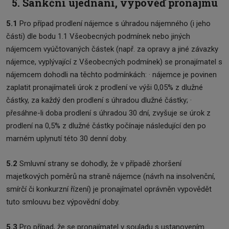
5. Sankční ujednání, výpověď pronájmu
5.1
Pro případ prodlení nájemce s úhradou nájemného (i jeho
části) dle bodu 1.1 Všeobecných podmínek nebo jiných
nájemcem vyúčtovaných částek (např. za opravy a jiné závazky
nájemce, vyplývající z Všeobecných podmínek) se pronajímatel s
nájemcem dohodli na těchto podmínkách: · nájemce je povinen
zaplatit pronajímateli úrok z prodlení ve výši 0,05% z dlužné
částky, za každý den prodlení s úhradou dlužné částky; ·
přesáhne-li doba prodlení s úhradou 30 dní, zvyšuje se úrok z
prodlení na 0,5% z dlužné částky počínaje následující den po
marném uplynutí této 30 denní doby.
5.2
Smluvní strany se dohodly, že v případě zhoršení
majetkových poměrů na straně nájemce (návrh na insolvenční,
smírčí či konkurzní řízení) je pronajímatel oprávněn vypovědět
tuto smlouvu bez výpovědní doby.
5.3
Pro případ, že se pronajímatel v souladu s ustanovením