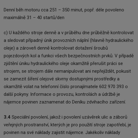
Denní běh motoru cca 251 – 350 minut, popř. déle povoleno
maximálně 31 – 40 startů/den
c) U každého stroje denně a v průběhu dne průběžně kontrolovat
a sledovat případný únik provozních náplní (hlavně hydraulického
oleje) a zároveň denně kontrolovat dotažení šroubů
pojezdových kol a funkci všech bezpečnostních prvků. V případě
zjištění úniku hydraulického oleje okamžitě přerušit práci se
strojem, se strojem dále nemanipulovat ani nepřejíždět, pokusit
se zamezit šíření olejové skvrny dostupnými prostředky a
okamžitě volat na telefonní číslo pronajímatele 602 970 393 o
další pokyny. Informace o provozu, kontrolách a údržbě je
nájemce povinen zaznamenat do Deníku zdvihacího zařízení.
3.4
Speciální povolení, jakož i povolení uzávěrek ulic a záborů
veřejných prostranství, kterých je pro použití stroje zapotřebí, je
povinen na své náklady zajistit nájemce. Jakékoliv náklady