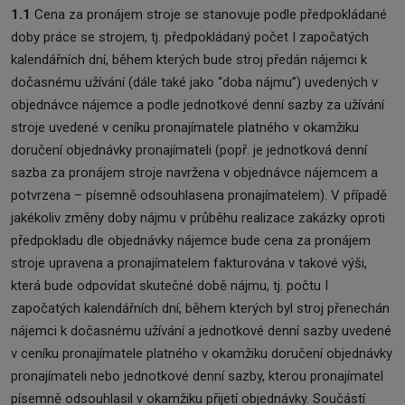
1.1
Cena za pronájem stroje se stanovuje podle předpokládané
doby práce se strojem, tj. předpokládaný počet I započatých
kalendářních dní, během kterých bude stroj předán nájemci k
dočasnému užívání (dále také jako “doba nájmu”) uvedených v
objednávce nájemce a podle jednotkové denní sazby za užívání
stroje uvedené v ceníku pronajímatele platného v okamžiku
doručení objednávky pronajímateli (popř. je jednotková denní
sazba za pronájem stroje navržena v objednávce nájemcem a
potvrzena – písemně odsouhlasena pronajímatelem). V případě
jakékoliv změny doby nájmu v průběhu realizace zakázky oproti
předpokladu dle objednávky nájemce bude cena za pronájem
stroje upravena a pronajímatelem fakturována v takové výši,
která bude odpovídat skutečné době nájmu, tj. počtu I
započatých kalendářních dní, během kterých byl stroj přenechán
nájemci k dočasnému užívání a jednotkové denní sazby uvedené
v ceníku pronajímatele platného v okamžiku doručení objednávky
pronajímateli nebo jednotkové denní sazby, kterou pronajímatel
písemně odsouhlasil v okamžiku přijetí objednávky. Součástí