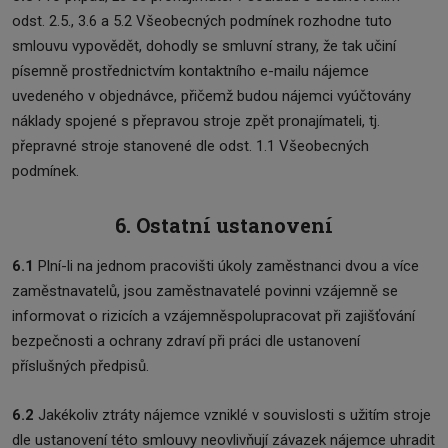
odst. 2.5., 3.6 a 5.2 Všeobecných podmínek rozhodne tuto
smlouvu vypovědět, dohodly se smluvní strany, že tak učiní
písemně prostřednictvím kontaktního e-mailu nájemce
uvedeného v objednávce, přičemž budou nájemci vyúčtovány
náklady spojené s přepravou stroje zpět pronajímateli, tj.
přepravné stroje stanovené dle odst. 1.1 Všeobecných
podmínek.
6. Ostatní ustanovení
6.1
Plní-li na jednom pracovišti úkoly zaměstnanci dvou a více
zaměstnavatelů, jsou zaměstnavatelé povinni vzájemně se
informovat o rizicích a vzájemněspolupracovat při zajišťování
bezpečnosti a ochrany zdraví při práci dle ustanovení
příslušných předpisů.
6.2
Jakékoliv ztráty nájemce vzniklé v souvislosti s užitím stroje
dle ustanovení této smlouvy neovlivňují závazek nájemce uhradit