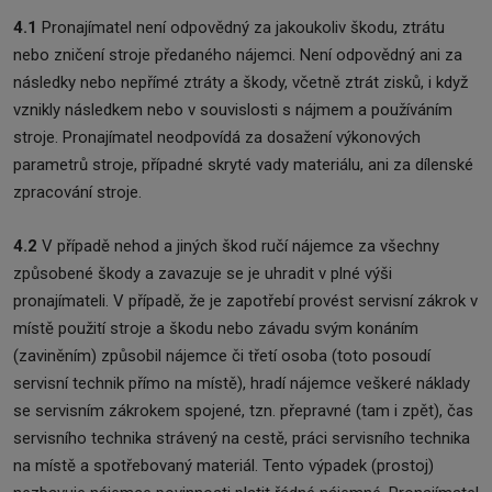
4.1
Pronajímatel není odpovědný za jakoukoliv škodu, ztrátu
nebo zničení stroje předaného nájemci. Není odpovědný ani za
následky nebo nepřímé ztráty a škody, včetně ztrát zisků, i když
vznikly následkem nebo v souvislosti s nájmem a používáním
stroje. Pronajímatel neodpovídá za dosažení výkonových
parametrů stroje, případné skryté vady materiálu, ani za dílenské
zpracování stroje.
4.2
V případě nehod a jiných škod ručí nájemce za všechny
způsobené škody a zavazuje se je uhradit v plné výši
pronajímateli. V případě, že je zapotřebí provést servisní zákrok v
místě použití stroje a škodu nebo závadu svým konáním
(zaviněním) způsobil nájemce či třetí osoba (toto posoudí
servisní technik přímo na místě), hradí nájemce veškeré náklady
se servisním zákrokem spojené, tzn. přepravné (tam i zpět), čas
servisního technika strávený na cestě, práci servisního technika
na místě a spotřebovaný materiál. Tento výpadek (prostoj)