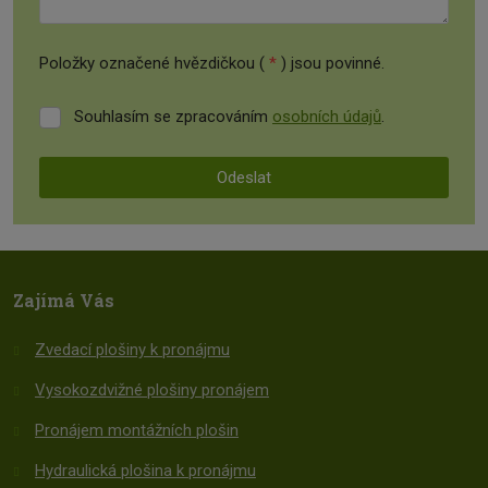
Položky označené hvězdičkou (
*
) jsou povinné.
Souhlasím se zpracováním
osobních údajů
.
Souhlasím
se
zpracováním
Odeslat
osobních
údajů
.
Formulář
se
nepodařilo
Zajímá Vás
odeslat.
Zvedací plošiny k pronájmu
Vysokozdvižné plošiny pronájem
Pronájem montážních plošin
Hydraulická plošina k pronájmu