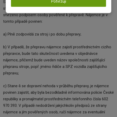
Potvrzuji
Současně s předáním stroje proběhne seznámení s obsluhou
stroje dle příslušných předpisů, které bude ze strany nájemce
stvrzeno podpisem osoby pověřené k přepravě. Nájemce je v
tomto případě povinen:
a) Plně zodpovídá za stroj i po dobu přepravy;
b) V případě, že přepravu nájemce zajistí prostřednictvím cizího
přepravce, bude tato skutečnost uvedena v objednávce
nájemce, přičemž bude uveden název společnosti zajišťující
přepravu stroje, popř. jméno řidiče a SPZ vozidla zajišťujícího
přepravu;
c) Stane-li se dopravní nehoda v průběhu přepravy, je nájemce
povinen zajistit, aby byla bezodkladně informována policie České
republiky a pronajímatel prostřednictvím telefonního čísla 602
970 393. V případě nedodržení jakýchkoliv předpisů ze strany
nájemce a jím pověřených osob, ručí nájemce za eventuální