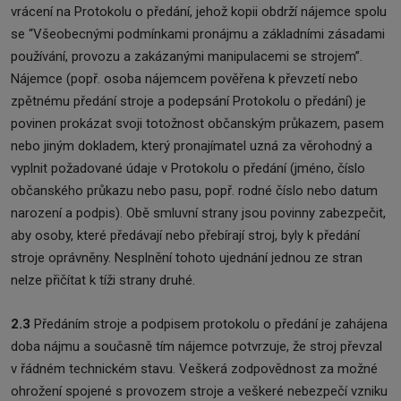
vrácení na Protokolu o předání, jehož kopii obdrží nájemce spolu
se “Všeobecnými podmínkami pronájmu a základními zásadami
používání, provozu a zakázanými manipulacemi se strojem”.
Nájemce (popř. osoba nájemcem pověřena k převzetí nebo
zpětnému předání stroje a podepsání Protokolu o předání) je
povinen prokázat svoji totožnost občanským průkazem, pasem
nebo jiným dokladem, který pronajímatel uzná za věrohodný a
vyplnit požadované údaje v Protokolu o předání (jméno, číslo
občanského průkazu nebo pasu, popř. rodné číslo nebo datum
narození a podpis). Obě smluvní strany jsou povinny zabezpečit,
aby osoby, které předávají nebo přebírají stroj, byly k předání
stroje oprávněny. Nesplnění tohoto ujednání jednou ze stran
nelze přičítat k tíži strany druhé.
2.3
Předáním stroje a podpisem protokolu o předání je zahájena
doba nájmu a současně tím nájemce potvrzuje, že stroj převzal
v řádném technickém stavu. Veškerá zodpovědnost za možné
ohrožení spojené s provozem stroje a veškeré nebezpečí vzniku