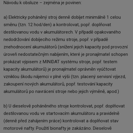
Návodu k obsluze – zejména je povinen:
a) Elektricky poháněný stroj denně dobíjet minimálně 1 celou
směnu (tzn. 12 hod/den) a kontrolovat, popř. doplňovat
destilovanou vodu v akumulátorech. V případě opakovaného
nedodržování dobíjecího režimu stroje, popř. v případě
znehodnocení akumulátorů (snížení jejich kapacity pod provozní
úroveň nedostatečným nabíjením, které je pronajímatel schopen
prokázat výpisem z MINIDAT systému stroje, popř. testem
kapacity akumulátorů) je pronajímatel oprávněn vyúčtovat
vzniklou škodu nájemci v plné výši (tzn. placený servisní výjezd,
zakoupení nových akumulátorů, popř. testování kapacity
akumulátorů po navrácení stroje nebo jejich výměně, apod.)
b) U dieselově poháněného stroje kontrolovat, popř. doplňovat
destilovanou vodu ve startovacím akumulátoru a pravidelně
(denně před zahájením práce) kontrolovat a doplňovat stav
motorové nafty. Použití bionafty je zakázáno. Dieselově