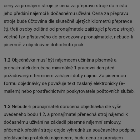
ceny za pronájem stroje je cena za přepravu stroje do místa
jeho předání nájemci k dočasnému užívání. Cena za přepravu
stroje bude účtována dle skutečně ujetých kilometrů přepravce
(tj. třetí osoby odlišné od pronajímatele zajišťující převoz stroje),
včetně tzv. přístavného do provozovny pronajímatele, nebude-li
písemně v objednávce dohodnuto jinak.
1.2
Objednávka musí být nájemcem učiněna písemně a
pronajímateli doručena minimálně 1 pracovní den před
požadovaným termínem zahájení doby nájmu. Za písemnou
formu objednávky se považuje text zaslaný elektronicky (e-
mailem) nebo prostřednictvím poskytovatele poštovních služeb.
1.3
Nebude-li pronajímateli doručena objednávka dle výše
uvedeného bodu 1.2, a pronajímatel přenechá stroj nájemci k
dočasnému užívání na základě písemné nájemní smlouvy,
přičemž k předání stroje dojde výhradně za současného podpisu
předávacího protokolu nájemcem, bude cena za pronájem