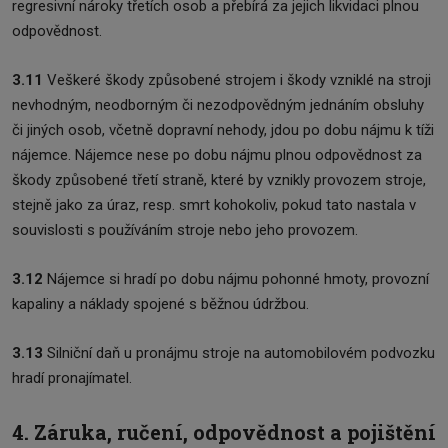
regresivní nároky třetích osob a přebírá za jejich likvidaci plnou
odpovědnost.
3.11
Veškeré škody způsobené strojem i škody vzniklé na stroji
nevhodným, neodborným či nezodpovědným jednáním obsluhy
či jiných osob, včetně dopravní nehody, jdou po dobu nájmu k tíži
nájemce. Nájemce nese po dobu nájmu plnou odpovědnost za
škody způsobené třetí straně, které by vznikly provozem stroje,
stejně jako za úraz, resp. smrt kohokoliv, pokud tato nastala v
souvislosti s používáním stroje nebo jeho provozem.
3.12
Nájemce si hradí po dobu nájmu pohonné hmoty, provozní
kapaliny a náklady spojené s běžnou údržbou.
3.13
Silniční daň u pronájmu stroje na automobilovém podvozku
hradí pronajímatel.
4. Záruka, ručení, odpovědnost a pojištění