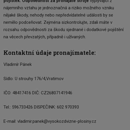
pojistek. Odpovědnost za pronajaté stroje
vyplývající z
nájemního vztahu je jednoznačná a riziko možného vzniku
nějaké škody, nehody nebo nepředvídatelné události by se
nemělo podceňovat. Zejména sizkontrolujte, zdali máte v
rozsahu odpovědnosti za škodu sjednané i dodatkové pojištění
na věcech převzatých, případně i užívaných.
Kontaktní údaje pronajímatele:
Vladimír Pánek
Sídlo: U strouhy 176/4,Vratimov
IČO: 48417416 DIČ: CZ26807141946
Tel.: 596733426 DISPEČINK: 602 970393
E-mail: vladimir.panek@vysokozdvizne-plosiny.cz