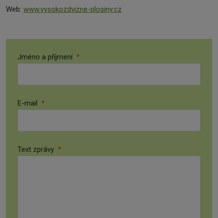
Web:
www.vysokozdvizne-plosiny.cz
Jméno a příjmení
*
E-mail
*
Text zprávy
*