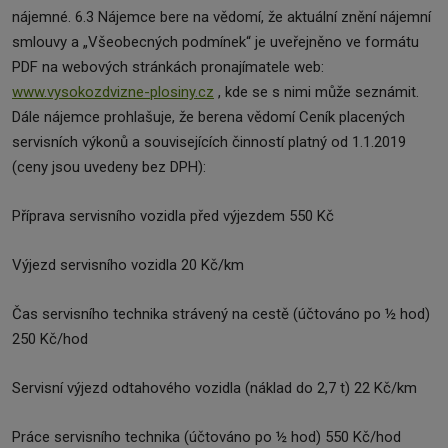
nájemné. 6.3 Nájemce bere na vědomí, že aktuální znění nájemní
smlouvy a „Všeobecných podmínek“ je uveřejněno ve formátu
PDF na webových stránkách pronajímatele web:
www.vysokozdvizne-plosiny.cz
, kde se s nimi může seznámit.
Dále nájemce prohlašuje, že berena vědomí Ceník placených
servisních výkonů a souvisejících činností platný od 1.1.2019
(ceny jsou uvedeny bez DPH):
Příprava servisního vozidla před výjezdem 550 Kč
Výjezd servisního vozidla 20 Kč/km
Čas servisního technika strávený na cestě (účtováno po ½ hod)
250 Kč/hod
Servisní výjezd odtahového vozidla (náklad do 2,7 t) 22 Kč/km
Práce servisního technika (účtováno po ½ hod) 550 Kč/hod