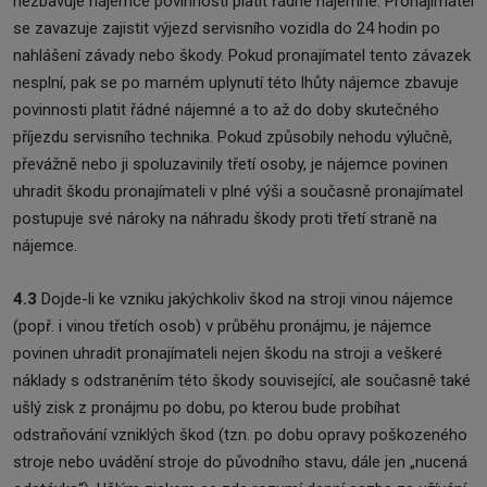
nezbavuje nájemce povinnosti platit řádné nájemné. Pronajímatel
se zavazuje zajistit výjezd servisního vozidla do 24 hodin po
nahlášení závady nebo škody. Pokud pronajímatel tento závazek
nesplní, pak se po marném uplynutí této lhůty nájemce zbavuje
povinnosti platit řádné nájemné a to až do doby skutečného
příjezdu servisního technika. Pokud způsobily nehodu výlučně,
převážně nebo ji spoluzavinily třetí osoby, je nájemce povinen
uhradit škodu pronajímateli v plné výši a současně pronajímatel
postupuje své nároky na náhradu škody proti třetí straně na
nájemce.
4.3
Dojde-li ke vzniku jakýchkoliv škod na stroji vinou nájemce
(popř. i vinou třetích osob) v průběhu pronájmu, je nájemce
povinen uhradit pronajímateli nejen škodu na stroji a veškeré
náklady s odstraněním této škody související, ale současně také
ušlý zisk z pronájmu po dobu, po kterou bude probíhat
odstraňování vzniklých škod (tzn. po dobu opravy poškozeného
stroje nebo uvádění stroje do původního stavu, dále jen „nucená