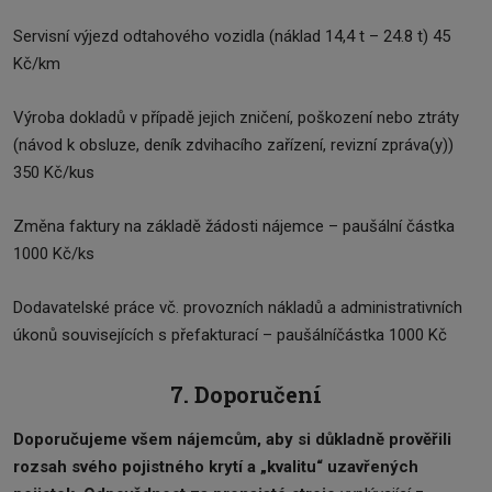
Servisní výjezd odtahového vozidla (náklad 14,4 t – 24.8 t) 45
Kč/km
Výroba dokladů v případě jejich zničení, poškození nebo ztráty
(návod k obsluze, deník zdvihacího zařízení, revizní zpráva(y))
350 Kč/kus
Změna faktury na základě žádosti nájemce – paušální částka
1000 Kč/ks
Dodavatelské práce vč. provozních nákladů a administrativních
úkonů souvisejících s přefakturací – paušálníčástka 1000 Kč
7. Doporučení
Doporučujeme všem nájemcům, aby si důkladně prověřili
rozsah svého pojistného krytí a „kvalitu“ uzavřených