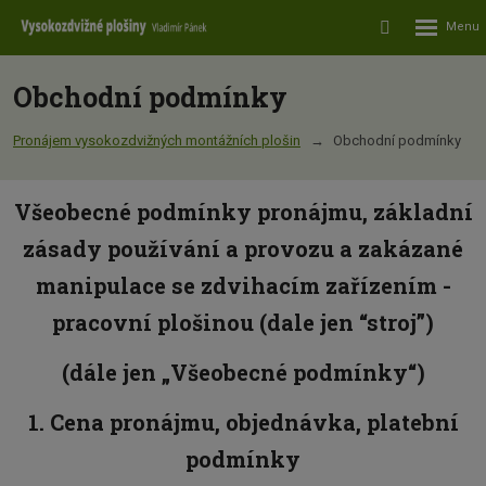
Rozbalení
Vyhledávání
menu
Obchodní podmínky
Pronájem vysokozdvižných montážních plošin
Obchodní podmínky
Všeobecné podmínky pronájmu, základní
zásady používání a provozu a zakázané
manipulace se zdvihacím zařízením -
pracovní plošinou (dale jen “stroj”)
(dále jen „Všeobecné podmínky“)
1. Cena pronájmu, objednávka, platební
podmínky