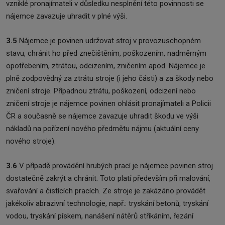
vzniklé pronajímateli v důsledku nesplnění této povinnosti se
nájemce zavazuje uhradit v plné výši.
3.5
Nájemce je povinen udržovat stroj v provozuschopném
stavu, chránit ho před znečištěním, poškozením, nadměrným
opotřebením, ztrátou, odcizením, zničením apod. Nájemce je
plně zodpovědný za ztrátu stroje (i jeho části) a za škody nebo
zničení stroje. Případnou ztrátu, poškození, odcizení nebo
zničení stroje je nájemce povinen ohlásit pronajímateli a Policii
ČR a současně se nájemce zavazuje uhradit škodu ve výši
nákladů na pořízení nového předmětu nájmu (aktuální ceny
nového stroje).
3.6
V případě provádění hrubých prací je nájemce povinen stroj
dostatečně zakrýt a chránit. Toto platí především při malování,
svařování a čistících pracích. Ze stroje je zakázáno provádět
jakékoliv abrazivní technologie, např.: tryskání betonů, tryskání
vodou, tryskání pískem, nanášení nátěrů stříkáním, řezání