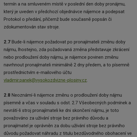
termín a na smluveném místě v poslední den doby pronájmu,
který je uveden v předchozí objednávce nájemce a podepsat
Protokol o předání, přičemž bude současně popsán či
zdokumentován stav stroje.
2.7
Bude-li nájemce požadovat po pronajímateli změnu doby
nájmu, lhostejno, zda požadovaná změna představuje zkrácení
nebo prodloužení doby nájmu, je nájemce povinen změnu
navrhnout pronajímateli minimálně 2 dny předem, a to písemně
prostřednictvím e-mailového účtu
vladimir.panek@vysokozdvizne-plosiny.cz
.
2.8
Neoznámí-li nájemce změnu o prodloužení doby nájmu
písemně a včas v souladu s odst. 2.7 Všeobecných podmínek a
nevrátí-li stroj pronajímateli ke dni skončení nájmu, je toto
považováno za užívání stroje bez právního důvodu a
pronajímatel je oprávněn za dobu užívání stroje bez právního
důvodu požadovat náhradu z titulu bezdůvodného obohacení ve