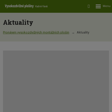
Rozbalení
Vyhledávání
menu
Aktuality
Pronájem vysokozdvižných montážních plošin
Aktuality