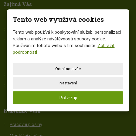
Zajímá Vás
Tento web využívá cookies
Zvedací plošiny k pronájmu
Vysokozdvižné plošiny pronájem
Tento web používá k poskytování služeb, personalizaci
reklam a analýze návštěvnosti soubory cookie.
Pronájem montážních plošin
Používáním tohoto webu s tím souhlasíte.
Zobrazit
Hydraulická plošina k pronájmu
podrobnosti
Automobilové plošiny pronáje
m
Odmítnout vše
Kloubové a teleskopické plošiny
Nastavení
Často kladené dotazy (FAQ)
Slovníček pojmů
Potvrzuji
Nabízíme Vám
Pracovní plošiny
Montážní plošina